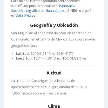
Para un análisis más profundo sobre sectores
Panorama
específicos, puedes consultar el
Sociodemográfico de Guanajuato
del
INEGI
o el perfil
Data México
en
.
Geografía y Ubicación
San Miguel de Allende está ubicado en el estado de
Guanajuato, en el centro de México. Sus coordenadas
geográficas son:
Latitud:
20° 54′ 51″ N (o 20.91417°)
Longitud:
100° 44′ 38″ O (o -100.74389°)
ver
Altitud
La altitud de San Miguel de Allende es de
aproximadamente altitud aproximada de
1,940 a
1,950
metros sobre el nivel del mar.
Clima